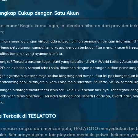
Lengkap Cukup dengan Satu Akun
eseruan! Begitu kamu login, ini deretan hiburan dari provider te
n:
main mesin gulungan virtual, ada ratusan pilihan permainan dengan informasi RTP 
ri tema petualangan sampai tema kasual dengan berbagai fitur menarik seperti freesp
litas tampilan yang nyaman di mata.
 angka? Tersedia pasaran togel resmi yang terdaftar di WLA (World Lottery Associati
/2D, colok bebas, sampai tebak shio, ditambah dengan potongan diskon pemasanga
gen ngerasain suasana meja kasino langsung dari rumah, fitur ini pas banget buat
 streaming berkualitas jernih, kamu bisa main Baccarat, Roulette, Sic Bo, sampai Bla
ingan olahraga favorit tentu lebih seru kalau ikut nebak hasilnya. Terintegrasi de
dds yang terus diperbarui. Tersedia berbagai opsi seperti Handicap, Over/Under, hi
ia.
e Terbaik di TESLATOTO
i meracik angka dan mencari pola, TESLATOTO menyediakan berb
ler. Semuanya dijamin fair play dan memiliki jadwal keluaran ya