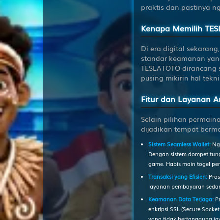
praktis dan pastinya ng
Kenapa Memilih TES
Di era digital sekaran
standar keamanan yang
TESLATOTO dirancang s
pusing mikirin hal tekn
Fitur dan Layanan 
Selain pilihan permai
dijadikan tempat bermai
Sistem Seamless Wallet:
Ngg
Dengan sistem dompet tungg
game. Habis main togel pen
Transaksi yang Efisien:
Pros
layanan pembayaran sedang
Keamanan Data Terjaga:
Pr
enkripsi SSL (Secure Socket
yang tidak bertanggung ja