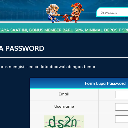
ARU 50%, MINIMAL DEPOSIT 5RIBU DAN MINIMAL BETTING 100 R
A
PASSWORD
arus mengisi semua data dibawah dengan benar.
Form Lupa Password
Email
Username