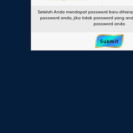
Setelah Anda mendapat password baru dihar
password anda, jika tidak password yang an
password anda