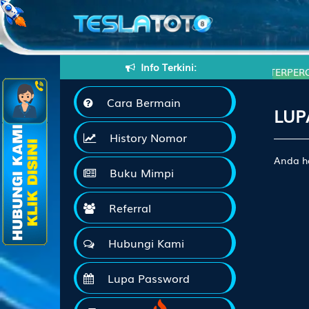
Info Terkini:
TOTO - SITUS PALING TERPERCAYA SAAT INI, BONUS MEMBER B
Cara Bermain
LUP
History Nomor
Anda h
Buku Mimpi
Referral
Hubungi Kami
Lupa Password